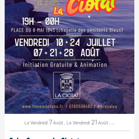
7
21
Vendredi
Août
,
Vendredi
Août
,
...
Le
Le