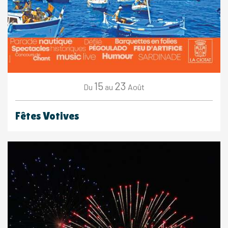
15
23
Août
Du
au
Fêtes Votives