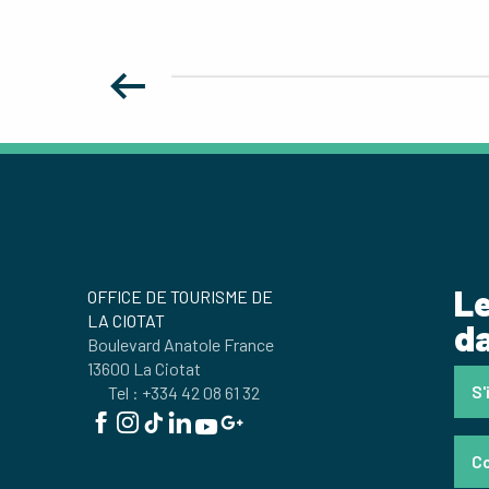
Le
OFFICE DE TOURISME DE
LA CIOTAT
da
Boulevard Anatole France
13600 La Ciotat
S'
Tel : +334 42 08 61 32
C