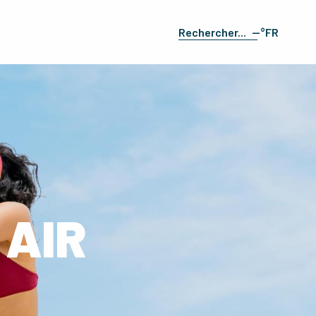
--°
FR
Recherche
EN
ES
DE
IT
 AIR