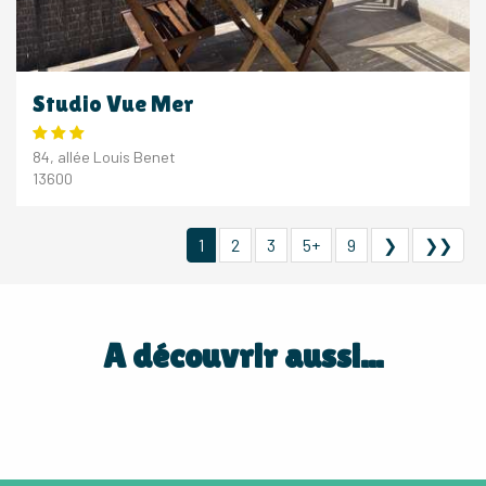
Studio Vue Mer
84, allée Louis Benet
13600
1
2
3
5+
9
❯
❯❯
A découvrir aussi...
NOS HÔTELS