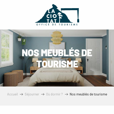
Aller
au
contenu
principal
NOS MEUBLÉS DE
TOURISME
Accueil
Séjourner
Où dormir ?
Nos meublés de tourisme