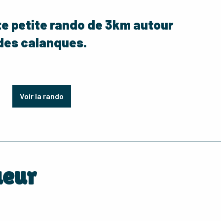
e petite rando de 3km autour
des calanques.
Voir la rando
ueur