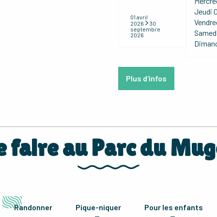
Mercre
Jeudi
0
01 avril
Vendre
2026
30
septembre
Samed
2026
Diman
Plus d'infos
 faire au Parc du Mug
Randonner
Pique-niquer
Pour les enfants