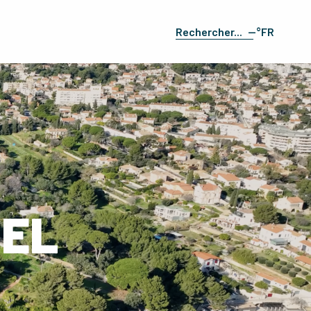
--°
FR
Recherche
EN
ES
DE
IT
GEL