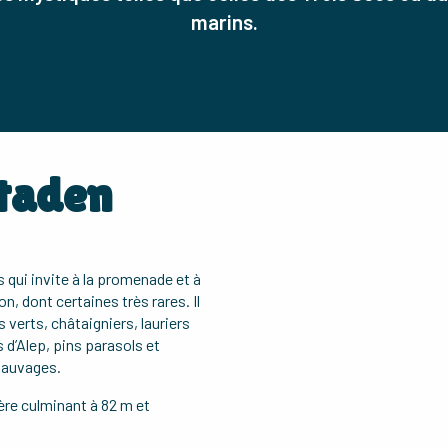
marins.
otaden
 qui invite à la promenade et à
, dont certaines très rares. Il
erts, châtaigniers, lauriers
s d’Alep, pins parasols et
sauvages.
ère culminant à 82 m et