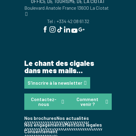
OFFICE DE TOURISME DE LA CIOTAT
Boulevard Anatole France 13600 La Ciotat
Tel : +334 42 08 61 32
Le chant des cigales
dans mes mails...
S'inscrire à la newsletter
Contactez-
Comment
nous
venir ?
Nos brochures
Nos actualités
Nos engagements
Mentions légales
Consentement