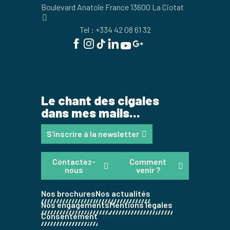
Boulevard Anatole France 13600 La Ciotat
Tel : +334 42 08 61 32
Le chant des cigales
dans mes mails...
S'inscrire à la newsletter
Contactez-
Comment
nous
venir ?
Nos brochures
Nos actualités
Nos engagements
Mentions légales
Consentement