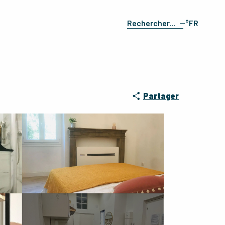
--°
FR
Recherche
EN
ES
DE
IT
Partager