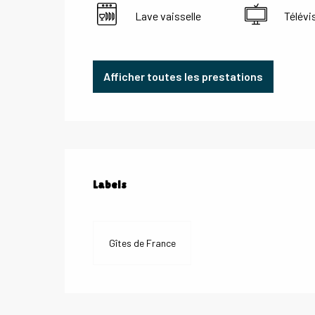
Lave vaisselle
Télévi
Afficher toutes les prestations
Offres de prestations
Labels
Labels
Gîtes de France