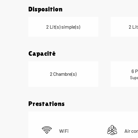
Disposition
2 Lit(s) simple(s)
2 Lit
Capacité
6 P
2 Chambre(s)
Supe
Prestations
WiFi
Air co