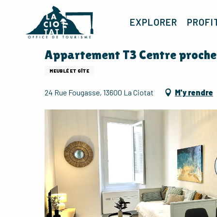
Aller
au
EXPLORER
PROFI
contenu
principal
Appartement T3 Centre proche 
MEUBLÉ ET GÎTE
24 Rue Fougasse, 13600 La Ciotat
M'y rendre