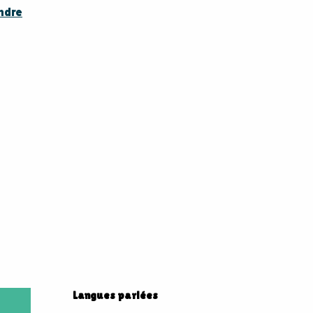
endre
Langues parlées
Langues parlées