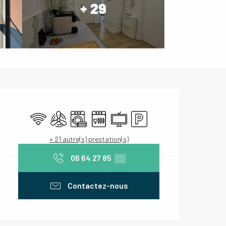
+ 29
Ouverture et coordonnées
WiFi
Air conditionné
Lave linge
Lave vaisselle
Télévision
Parking
+ 21 autre(s) prestation(s)
06 64 27 85
▒▒
Contactez-nous