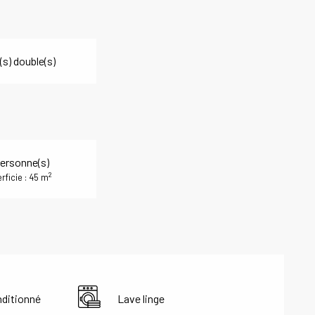
(s) double(s)
ersonne(s)
2
rficie : 45 m
nditionné
Lave linge