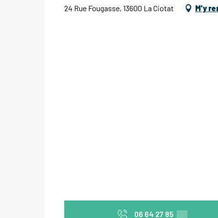
24 Rue Fougasse, 13600 La Ciotat
M'y r
06 64 27 85
▒▒