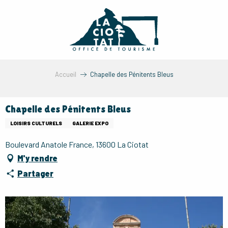
Aller
au
contenu
principal
Accueil
Chapelle des Pénitents Bleus
Chapelle des Pénitents Bleus
LOISIRS CULTURELS
GALERIE EXPO
Boulevard Anatole France, 13600 La Ciotat
M'y rendre
Partager