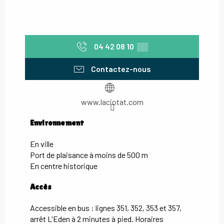
04 42 08 10
▒▒
Contactez-nous
www.laciotat.com
Environnement
Environnement
En ville
Port de plaisance à moins de 500 m
En centre historique
Accès
Accès
Accessible en bus : lignes 351, 352, 353 et 357,
arrêt L'Eden à 2 minutes à pied. Horaires