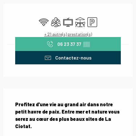
Ouverture et coordonnées
WiFi
Air conditionné
Télévision
Terrasse
Parking
+ 21 autre(s) prestation(s)
06 23 37 37
▒▒
Contactez-nous
Description
Profitez d'une vie au grand air dans notre 
petit havre de paix. Entre mer et nature vous 
serez au cœur des plus beaux sites de La 
Ciotat.