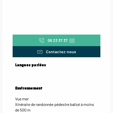
06 23 37 37
▒▒
Contactez-nous
Langues parlées
Langues parlées
Environnement
Environnement
Vue mer
Itinéraire de randonnée pédestre balisé à moins
de 500 m