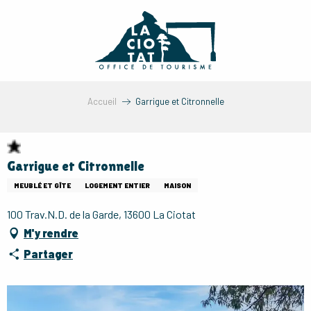
Aller
au
contenu
principal
Accueil
Garrigue et Citronnelle
Garrigue et Citronnelle
MEUBLÉ ET GÎTE
LOGEMENT ENTIER
MAISON
100 Trav.N.D. de la Garde, 13600 La Ciotat
M'y rendre
Partager