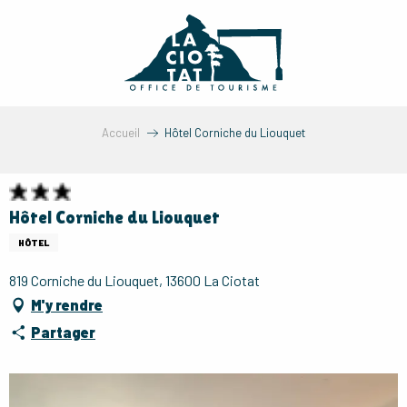
Aller
au
contenu
principal
Accueil
Hôtel Corniche du Liouquet
Hôtel Corniche du Liouquet
HÔTEL
819 Corniche du Liouquet, 13600 La Ciotat
M'y rendre
Partager