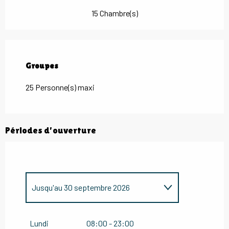
15 Chambre(s)
Groupes
Groupes
25 Personne(s) maxi
Périodes d'ouverture
Jusqu'au
30 septembre 2026
Du
16 janvier 2026
au
31 mars 2026
Lundi
08:00 - 23:00