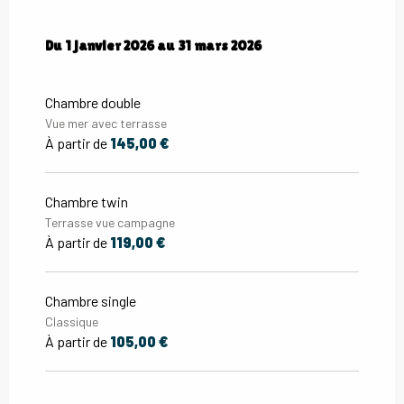
Du
Du
1 janvier 2026
1 janvier 2026
au
au
31 mars 2026
31 mars 2026
Chambre double
Vue mer avec terrasse
À partir de
145,00 €
Chambre twin
Terrasse vue campagne
À partir de
119,00 €
Chambre single
Classique
À partir de
105,00 €