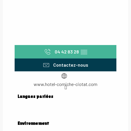
04 42 83 28
▒▒
Contactez-nous
www.hotel-corniche-ciotat.com
Langues parlées
Langues parlées
Environnement
Environnement