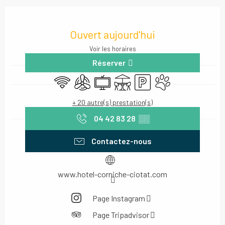
Ouverture et coordonnées
Ouvert aujourd'hui
Voir les horaires
Réserver
WiFi
Air conditionné
Télévision
Terrasse
Parking
Animaux acceptés
+ 20 autre(s) prestation(s)
04 42 83 28
▒▒
Contactez-nous
www.hotel-corniche-ciotat.com
Page Instagram
Page Tripadvisor