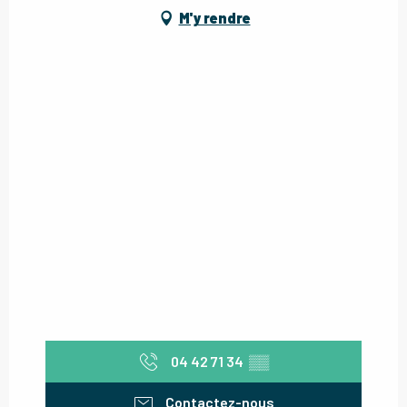
M'y rendre
04 42 71 34
▒▒
Contactez-nous