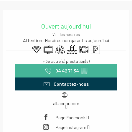
Ouverture et coordonnées
Ouvert aujourd'hui
Voir les horaires
Attention: Horaires non garantis aujourd'hui
WiFi
Télévision
Air conditionné
Piscine
Restaurant
Parking
+ 35 autre(s) prestation(s)
04 42 71 34
▒▒
Contactez-nous
all.accor.com
Page Facebook
Page Instagram