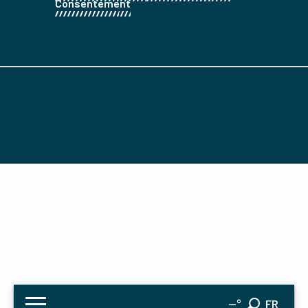
Consentement
EN
--°
FR