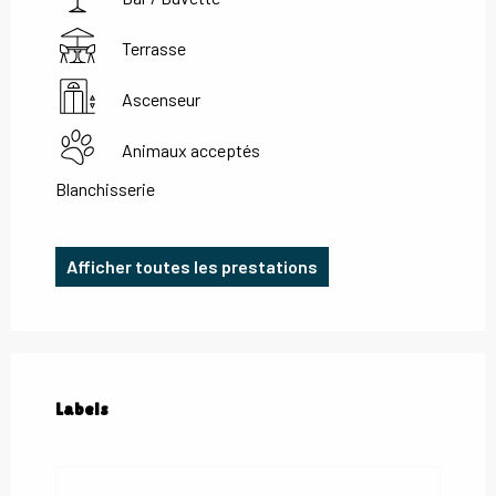
Terrasse
Ascenseur
Animaux acceptés
Blanchisserie
Afficher toutes les prestations
Offres de prestations
Labels
Labels