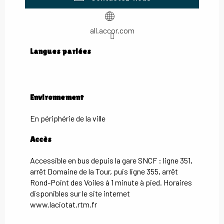
all.accor.com
Langues parlées
Langues parlées
Environnement
Environnement
En périphérie de la ville
Accès
Accès
Accessible en bus depuis la gare SNCF : ligne 351,
arrêt Domaine de la Tour, puis ligne 355, arrêt
Rond-Point des Voiles à 1 minute à pied. Horaires
disponibles sur le site internet
www.laciotat.rtm.fr