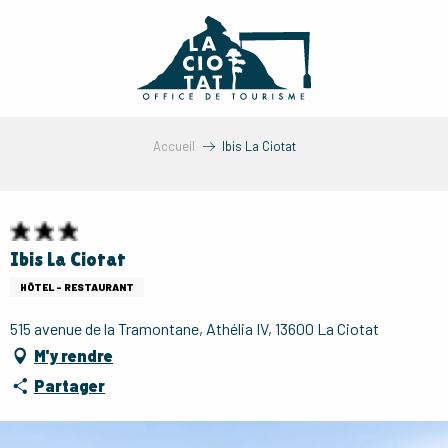
Aller
au
contenu
principal
Accueil
Ibis La Ciotat
Ibis La Ciotat
HÔTEL - RESTAURANT
515 avenue de la Tramontane, Athélia IV, 13600 La Ciotat
M'y rendre
Partager