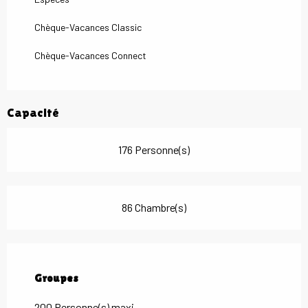
Chèque-Vacances Classic
Chèque-Vacances Connect
Capacité
176 Personne(s)
86 Chambre(s)
Groupes
Groupes
200 Personne(s) maxi