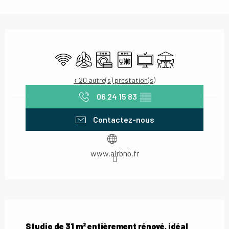
Ouverture et coordonnées
WiFi
Air conditionné
Lave linge
Lave vaisselle
Télévision
Terrasse
+ 20 autre(s) prestation(s)
06 24 15 83
▒▒
Contactez-nous
www.airbnb.fr
Description
Studio de 31 m² entièrement rénové, idéal 