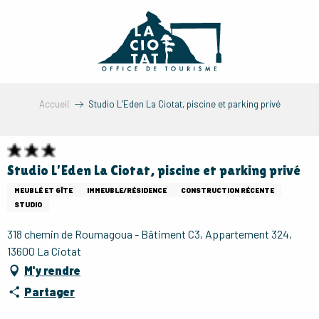
Aller
au
contenu
principal
Accueil
Studio L’Eden La Ciotat, piscine et parking privé
Studio L’Eden La Ciotat, piscine et parking privé
MEUBLÉ ET GÎTE
IMMEUBLE/RÉSIDENCE
CONSTRUCTION RÉCENTE
STUDIO
318 chemin de Roumagoua - Bâtiment C3, Appartement 324,
13600 La Ciotat
M'y rendre
Partager