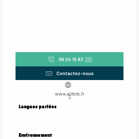
06 24 15 83
▒▒
Contactez-nous
www.airbnb.fr
Langues parlées
Langues parlées
Environnement
Environnement