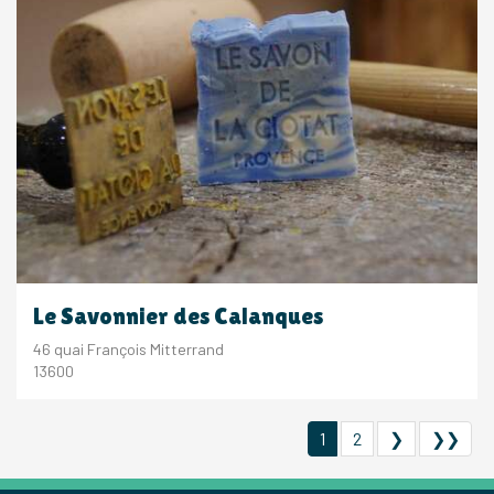
Le Savonnier des Calanques
46 quai François Mitterrand
13600
1
2
❯
❯❯