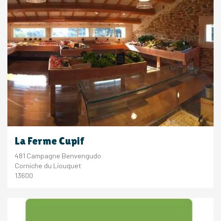
La Ferme Cupif
481 Campagne Benvengudo
Corniche du Liouquet
13600