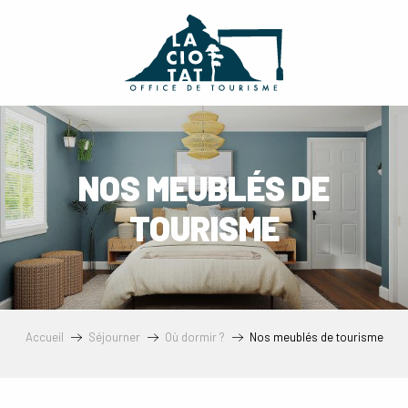
Aller
au
contenu
principal
NOS MEUBLÉS DE
TOURISME
Accueil
Séjourner
Où dormir ?
Nos meublés de tourisme