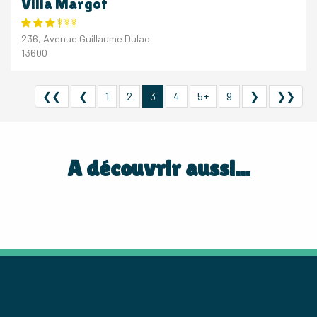
Villa Margot
236, Avenue Guillaume Dulac
13600
❮❮
❮
1
2
3
4
5+
9
❯
❯❯
A découvrir aussi...
NOS HÔTELS